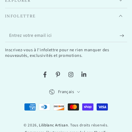
EXPLORER
INFOLETTRE
Entrez
votre
Inscrivez-vous à l'infolettre pour ne rien manquer des
email
nouveautés, exclusivités et promotions.
ici
Facebook
Pinterest
Instagram
LinkedIn
Langue
Français
Modes
de
© 2026,
Liliblanc Artisan
. Tous droits réservés.
paiement